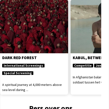
DARK RED FOREST
KABUL, BETWEEN 
International Screenings
Competitie
Jonge vi
Special Screening
In Afghanistan balanceert
soldaat tussen het werk o
A spiritual journey at 4,000 meters above
sea level during ...
Pers over ons