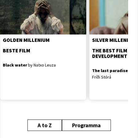
GOLDEN MILLENIUM
SILVER MILLENIUM
BESTE FILM
THE BEST FILM ON
DEVELOPMENT
Black water
by Natxo Leuza
The last paradise on e
Fríði Stórá
A to Z
Programma