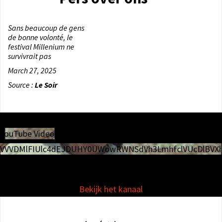
Les 
Sans beaucoup de gens
Ken Loach à Bruxelles: un
Radi
de bonne volonté, le
cinéma qui donne la
Medi
festival Millenium ne
parole aux oubliés au
Mati
survivrait pas
festival Millenium
March 27, 2025
April 3, 2025
Source :
Le Soir
Source :
Moustique
YouTube Video
VVVDMlFIUlc4dEJDUHY0UWowRWNSdVh3LmhfclVUcDlBVXh
Bekijk het kanaal